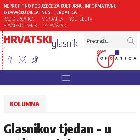
NEPROFITNO PODUZEĆE ZA KULTURNU, INFORMATIVNU I
IZDAVAČKU DJELATNOST „CROATICA”
RADIO CROATICA
TV CROATICA
YOUTUBE TV
HRVATSKI GLASNIK
IZDAVAŠTVO
HRVATSKI
glasnik
KOLUMNA
Glasnikov tjedan - u