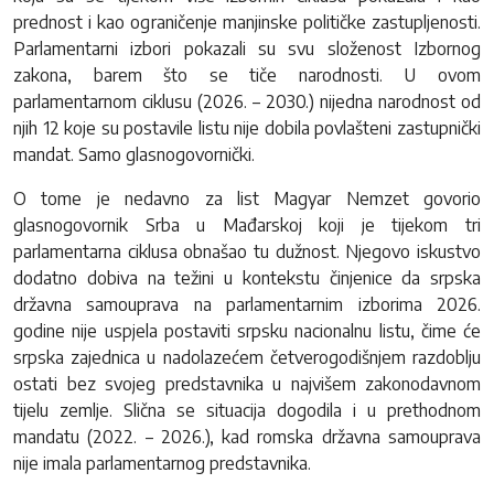
prednost i kao ograničenje manjinske političke zastupljenosti.
Parlamentarni izbori pokazali su svu složenost Izbornog
zakona, barem što se tiče narodnosti. U ovom
parlamentarnom ciklusu (2026. – 2030.) nijedna narodnost od
njih 12 koje su postavile listu nije dobila povlašteni zastupnički
mandat. Samo glasnogovornički.
O tome je nedavno za list Magyar Nemzet govorio
glasnogovornik Srba u Mađarskoj koji je tijekom tri
parlamentarna ciklusa obnašao tu dužnost. Njegovo iskustvo
dodatno dobiva na težini u kontekstu činjenice da srpska
državna samouprava na parlamentarnim izborima 2026.
godine nije uspjela postaviti srpsku nacionalnu listu, čime će
srpska zajednica u nadolazećem četverogodišnjem razdoblju
ostati bez svojeg predstavnika u najvišem zakonodavnom
tijelu zemlje. Slična se situacija dogodila i u prethodnom
mandatu (2022. – 2026.), kad romska državna samouprava
nije imala parlamentarnog predstavnika.