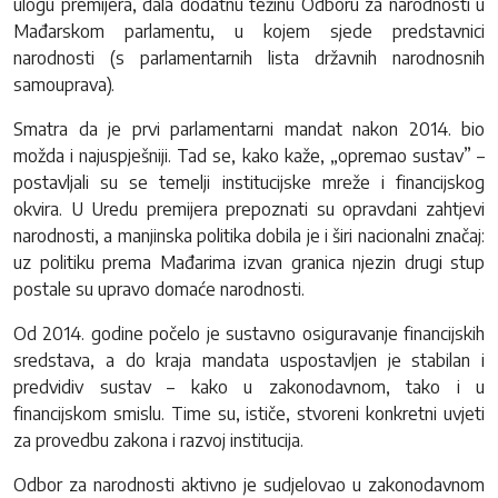
ulogu premijera, dala dodatnu težinu Odboru za narodnosti u
Mađarskom parlamentu, u kojem sjede predstavnici
narodnosti (s parlamentarnih lista državnih narodnosnih
samouprava).
Smatra da je prvi parlamentarni mandat nakon 2014. bio
možda i najuspješniji. Tad se, kako kaže, „opremao sustav” –
postavljali su se temelji institucijske mreže i financijskog
okvira. U Uredu premijera prepoznati su opravdani zahtjevi
narodnosti, a manjinska politika dobila je i širi nacionalni značaj:
uz politiku prema Mađarima izvan granica njezin drugi stup
postale su upravo domaće narodnosti.
Od 2014. godine počelo je sustavno osiguravanje financijskih
sredstava, a do kraja mandata uspostavljen je stabilan i
predvidiv sustav – kako u zakonodavnom, tako i u
financijskom smislu. Time su, ističe, stvoreni konkretni uvjeti
za provedbu zakona i razvoj institucija.
Odbor za narodnosti aktivno je sudjelovao u zakonodavnom