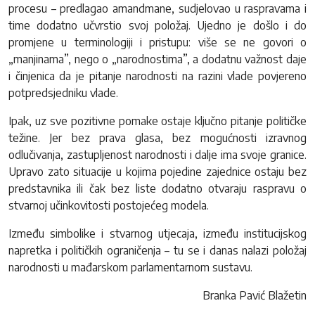
procesu – predlagao amandmane, sudjelovao u raspravama i
time dodatno učvrstio svoj položaj. Ujedno je došlo i do
promjene u terminologiji i pristupu: više se ne govori o
„manjinama”, nego o „narodnostima”, a dodatnu važnost daje
i činjenica da je pitanje narodnosti na razini vlade povjereno
potpredsjedniku vlade.
Ipak, uz sve pozitivne pomake ostaje ključno pitanje političke
težine. Jer bez prava glasa, bez mogućnosti izravnog
odlučivanja, zastupljenost narodnosti i dalje ima svoje granice.
Upravo zato situacije u kojima pojedine zajednice ostaju bez
predstavnika ili čak bez liste dodatno otvaraju raspravu o
stvarnoj učinkovitosti postojećeg modela.
Između simbolike i stvarnog utjecaja, između institucijskog
napretka i političkih ograničenja – tu se i danas nalazi položaj
narodnosti u mađarskom parlamentarnom sustavu.
Branka Pavić Blažetin