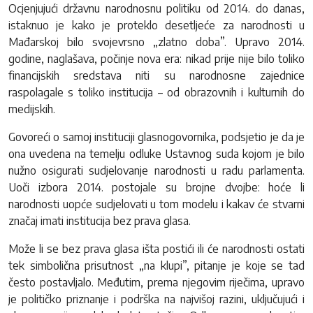
Ocjenjujući državnu narodnosnu politiku od 2014. do danas,
istaknuo je kako je proteklo desetljeće za narodnosti u
Mađarskoj bilo svojevrsno „zlatno doba”. Upravo 2014.
godine, naglašava, počinje nova era: nikad prije nije bilo toliko
financijskih sredstava niti su narodnosne zajednice
raspolagale s toliko institucija – od obrazovnih i kulturnih do
medijskih.
Govoreći o samoj instituciji glasnogovornika, podsjetio je da je
ona uvedena na temelju odluke Ustavnog suda kojom je bilo
nužno osigurati sudjelovanje narodnosti u radu parlamenta.
Uoči izbora 2014. postojale su brojne dvojbe: hoće li
narodnosti uopće sudjelovati u tom modelu i kakav će stvarni
značaj imati institucija bez prava glasa.
Može li se bez prava glasa išta postići ili će narodnosti ostati
tek simbolična prisutnost „na klupi”, pitanje je koje se tad
često postavljalo. Međutim, prema njegovim riječima, upravo
je političko priznanje i podrška na najvišoj razini, uključujući i