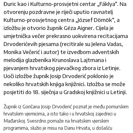
Đuric kao i Kulturno-prosvjetni centar „Fáklya”. Na
otvorenju pozdravne je riječi uputio ravnatelj
Kulturno-prosvjetnog centra „József Dömök”, a
izložbu je otvorio župnik Géza Aigner. Cijela je
umjetnička večer prekrasno uokvirena recitacijama
Drvoderićevih pjesama (recitirale su Jelena Vadas,
Monika Večerić i autor) te izvedbom adventskih
melodija glazbenika Krunoslava Lajtmana i
pjevanjem hrvatskog pjevačkog zbora iz Letinje.
Uoči izložbe župnik Josip Drvoderić poklonio je
nekoliko hrvatskih knjiga knjižnici. Izložba se može
posjetiti do 18. siječnja u Gradskoj knjižnici u Letinji.
Župnik iz Goričana Josip Drvoderić poznat je među pomurskim
hrvatskim vjernicima, a isto tako i u hrvatskoj zajednici u
Mađarskoj. Svesrdno pomaže na hrvatskim vjerskim
programima, služio je misu na Danu Hrvata, u došašću