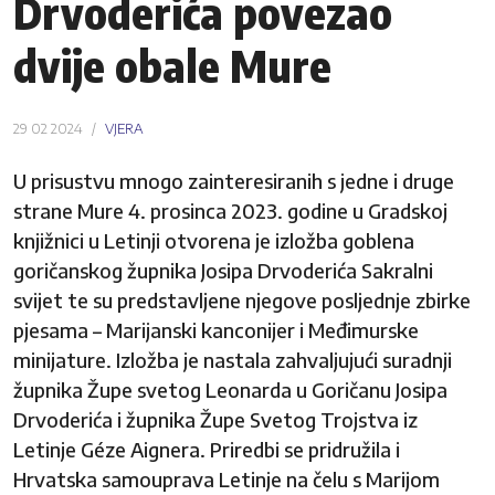
Drvoderića povezao
dvije obale Mure
29 02 2024
VJERA
U prisustvu mnogo zainteresiranih s jedne i druge
strane Mure 4. prosinca 2023. godine u Gradskoj
knjižnici u Letinji otvorena je izložba goblena
goričanskog župnika Josipa Drvoderića Sakralni
svijet te su predstavljene njegove posljednje zbirke
pjesama – Marijanski kanconijer i Međimurske
minijature. Izložba je nastala zahvaljujući suradnji
župnika Župe svetog Leonarda u Goričanu Josipa
Drvoderića i župnika Župe Svetog Trojstva iz
Letinje Géze Aignera. Priredbi se pridružila i
Hrvatska samouprava Letinje na čelu s Marijom