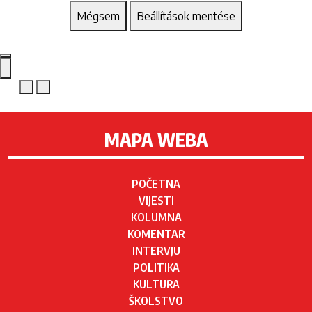
Mégsem
Beállítások mentése
MAPA WEBA
POČETNA
VIJESTI
KOLUMNA
KOMENTAR
INTERVJU
POLITIKA
KULTURA
ŠKOLSTVO