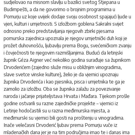
sudjelovao na misnom slavlju u bazilici svetog Stjepana u
Budimpešti, a da ne govorimo o brojnim programima u
Pomurju uz koje uvijek dodaje svoju osobnost spajajući ljude u
vjeri, kulturi i umjetnosti. S izložbom goblena Sakralni svijet
odnosno preko predstavljanja njegovih zbirki pjesama
pomurska zajednica upoznala je njegov umjetnički duh koji je
prožet duhovnošću, ljubavlju prema Bogu, svećeničkom zvanju
i čovječnosti te njegovim razmišljanjima. Budući da letinjski
župnik Géza Aigner već nekoliko godina surađuje sa župnikom
Drvoderićem (zajedno služe misu u obližnjim vinogradima,
slave svetce vinske kulture), želio je da vjernici upoznaju
župnika Drvoderića i kao pjesnika, pisca i umjetnika te ga je
zamolio za izložbu. Oba se župnika zalažu za povezivanje
naroda i jačanje prijateljstava Hrvata i Mađara. Tijekom prošle
godine ostvarili su razne zajedničke projekte – vjernici iz
Letinje hodočastili su u razna međimurska mjesta, a
međimurski su vjernici bili gosti na proštenju u vinogradima.
Inače velečasni Drvoderić ljubav prema Pomurju vuče iz
mladenačkih dana jer je na tim područjima imao te i danas ima