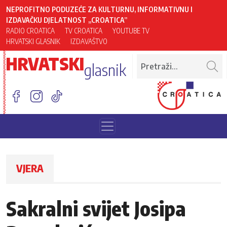
NEPROFITNO PODUZEĆE ZA KULTURNU, INFORMATIVNU I
IZDAVAČKU DJELATNOST „CROATICA”
RADIO CROATICA
TV CROATICA
YOUTUBE TV
HRVATSKI GLASNIK
IZDAVAŠTVO
HRVATSKI
glasnik
VJERA
Sakralni svijet Josipa