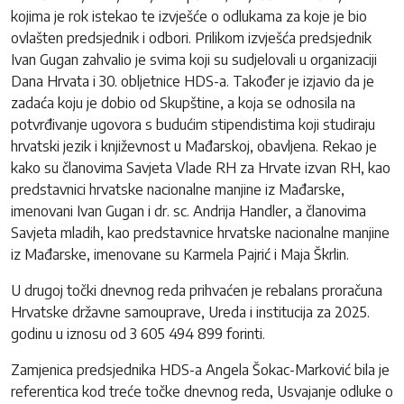
kojima je rok istekao te izvješće o odlukama za koje je bio
ovlašten predsjednik i odbori. Prilikom izvješća predsjednik
Ivan Gugan zahvalio je svima koji su sudjelovali u organizaciji
Dana Hrvata i 30. obljetnice HDS-a. Također je izjavio da je
zadaća koju je dobio od Skupštine, a koja se odnosila na
potvrđivanje ugovora s budućim stipendistima koji studiraju
hrvatski jezik i književnost u Mađarskoj, obavljena. Rekao je
kako su članovima Savjeta Vlade RH za Hrvate izvan RH, kao
predstavnici hrvatske nacionalne manjine iz Mađarske,
imenovani Ivan Gugan i dr. sc. Andrija Handler, a članovima
Savjeta mladih, kao predstavnice hrvatske nacionalne manjine
iz Mađarske, imenovane su Karmela Pajrić i Maja Škrlin.
U drugoj točki dnevnog reda prihvaćen je rebalans proračuna
Hrvatske državne samouprave, Ureda i institucija za 2025.
godinu u iznosu od 3 605 494 899 forinti.
Zamjenica predsjednika HDS-a Angela Šokac-Marković bila je
referentica kod treće točke dnevnog reda, Usvajanje odluke o