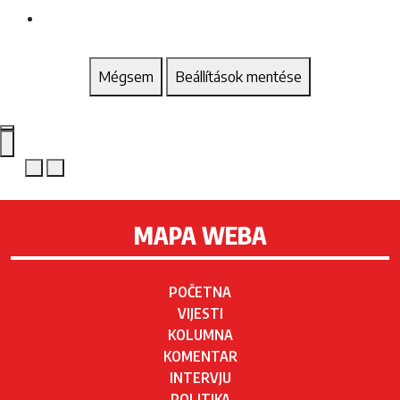
Mégsem
Beállítások mentése
MAPA WEBA
POČETNA
VIJESTI
KOLUMNA
KOMENTAR
INTERVJU
POLITIKA