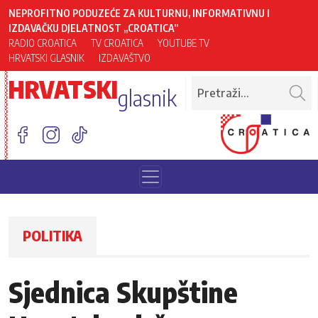
NEPROFITNO PODUZEĆE ZA KULTURNU, INFORMATIVNU I
IZDAVAČKU DJELATNOST „CROATICA”
RADIO CROATICA
TV CROATICA
YOUTUBE TV
HRVATSKI GLASNIK
IZDAVAŠTVO
HRVATSKI
glasnik
POLITIKA
Sjednica Skupštine