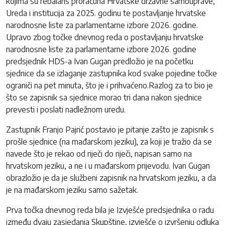
kojima su rebalans proračuna Hrvatske državne samouprave,
Ureda i institucija za 2025. godinu te postavljanje hrvatske
narodnosne liste za parlamentarne izbore 2026. godine.
Upravo zbog točke dnevnog reda o postavljanju hrvatske
narodnosne liste za parlamentarne izbore 2026. godine
predsjednik HDS-a Ivan Gugan predložio je na početku
sjednice da se izlaganje zastupnika kod svake pojedine točke
ograniči na pet minuta, što je i prihvaćeno.Razlog za to bio je
što se zapisnik sa sjednice morao tri dana nakon sjednice
prevesti i poslati nadležnom uredu.
Zastupnik Franjo Pajrić postavio je pitanje zašto je zapisnik s
prošle sjednice (na mađarskom jeziku), za koji je tražio da se
navede što je rekao od riječi do riječi, napisan samo na
hrvatskom jeziku, a ne i u mađarskom prijevodu. Ivan Gugan
obrazložio je da je službeni zapisnik na hrvatskom jeziku, a da
je na mađarskom jeziku samo sažetak.
Prva točka dnevnog reda bila je Izvješće predsjednika o radu
između dvaju zasjedanja Skupštine, izvješće o izvršenju odluka