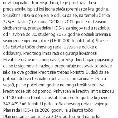
novčanoj naknadi predsjedniku, te je predložila da se
predsjedniku isplati još jedna plaća (premija) za kraj godine.
Skupština HDS-a donijela je odluku da se, na temelju članka
225/H stavka (1) Zakona CXCIX iz 2011. godine o državnim
službenicima, predsjedniku HDS-a za njegov rad u razdoblju
od 1. svibnja do 30. studenog 2025. godine dodijeli premija u
visini jedne njegove plaće (1 600 000 forinti bruto). Što se
tiče četvrte točke dnevnog reda, Usvajanje odluke o
održavanju kreditnog limita radi osiguranja likvidnosti
Hrvatske državne samouprave, predsjednik Gugan pojasnio je
da se iz sigurnosnih razloga preporučuje nastavak te prakse
iako se ove godine kredit nije trebao koristiti. Budući da se
potpora dobiva tek nakon prihvaćanja proračuna HDS-a u
veljači, pa se početkom godine ne mogu trošiti sredstva,
kredit može biti od pomoći. Prihvaćen je kreditni limit u iznosu
od 100 milijuna forinti uz ostatak od prošle godine koji iznosi
342 479 346 forinti. U petoj točki dnevnog reda usvojen je
Plan rada HDS-a za 2026. godinu, a u šestoj točki
Plan unutarnje kontrole za 2026. godinu. Sedma točka