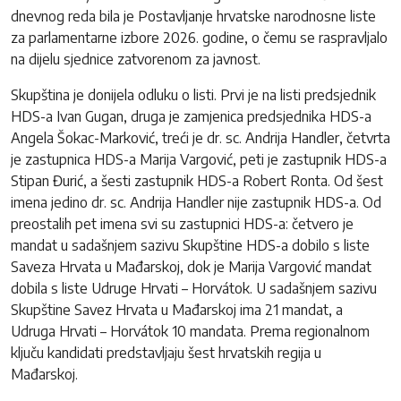
dnevnog reda bila je Postavljanje hrvatske narodnosne liste
za parlamentarne izbore 2026. godine, o čemu se raspravljalo
na dijelu sjednice zatvorenom za javnost.
Skupština je donijela odluku o listi. Prvi je na listi predsjednik
HDS-a Ivan Gugan, druga je zamjenica predsjednika HDS-a
Angela Šokac-Marković, treći je dr. sc. Andrija Handler, četvrta
je zastupnica HDS-a Marija Vargović, peti je zastupnik HDS-a
Stipan Đurić, a šesti zastupnik HDS-a Robert Ronta. Od šest
imena jedino dr. sc. Andrija Handler nije zastupnik HDS-a. Od
preostalih pet imena svi su zastupnici HDS-a: četvero je
mandat u sadašnjem sazivu Skupštine HDS-a dobilo s liste
Saveza Hrvata u Mađarskoj, dok je Marija Vargović mandat
dobila s liste Udruge Hrvati – Horvátok. U sadašnjem sazivu
Skupštine Savez Hrvata u Mađarskoj ima 21 mandat, a
Udruga Hrvati – Horvátok 10 mandata. Prema regionalnom
ključu kandidati predstavljaju šest hrvatskih regija u
Mađarskoj.