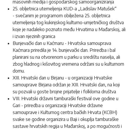
masovnih medija i gospodarskog samoorganiziranja
25. obljetnica utemeljenja KUD-a „Ladislav Matušek“
- svečanim je programom obilježena 25. obljetnica
utemeljenja tog kukinjskog kulturno-umjetničkog društva
koje je nadaleko poznato među Hrvatima u Mađarskoj, ali
i izvan njezinih granica
Bunjevački dan u Kaćmaru - Hrvatska samouprava
Kaćmara priredila je 14. bunjevački dan. Priredba i bal
planirani su na otvorenom u parku u središtu naselja, ali
zbog hladnog i kišovitog vremena održani su u kulturnom
domu.
XIII. Hrvatski dan u Birjanu - u organizaciji Hrvatske
samouprave Birjana održan je XIII. Hrvatski dan, na koji
su pozvali u goste brojne prijatelje i folklorna društva
VIII. Hrvatski državni tamburaški festival ove godine u
Gari - priredba u organizaciji Hrvatske državne
samouprave i Kulturnog centra bačkih Hrvata (KCBH)
svake se godine organizira u Baji i okuplja tamburaške
sastave hrvatskih regija u Mađarskoj, a po mogućnosti i