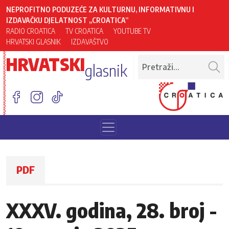
NEPROFITNO PODUZEĆE ZA KULTURNU, INFORMATIVNU I
IZDAVAČKU DJELATNOST „CROATICA”
RADIO CROATICA
TV CROATICA
YOUTUBE TV
HRVATSKI GLASNIK
IZDAVAŠTVO
HRVATSKI
glasnik
PDF
XXXV. godina, 28. broj -