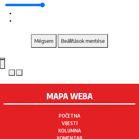
Mégsem
Beállítások mentése
MAPA WEBA
POČETNA
VIJESTI
KOLUMNA
KOMENTAR