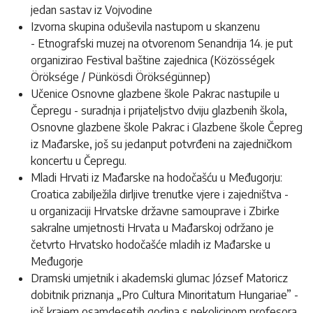
jedan sastav iz Vojvodine
Izvorna skupina oduševila nastupom u skanzenu
- Etnografski muzej na otvorenom Senandrija 14. je put
organizirao Festival baštine zajednica (Közösségek
Öröksége / Pünkösdi Örökségünnep)
Učenice Osnovne glazbene škole Pakrac nastupile u
Čepregu - suradnja i prijateljstvo dviju glazbenih škola,
Osnovne glazbene škole Pakrac i Glazbene škole Čepreg
iz Mađarske, još su jedanput potvrđeni na zajedničkom
koncertu u Čepregu.
Mladi Hrvati iz Mađarske na hodočašću u Međugorju:
Croatica zabilježila dirljive trenutke vjere i zajedništva -
u organizaciji Hrvatske državne samouprave i Zbirke
sakralne umjetnosti Hrvata u Mađarskoj održano je
četvrto Hrvatsko hodočašće mladih iz Mađarske u
Međugorje
Dramski umjetnik i akademski glumac József Matoricz
dobitnik priznanja „Pro Cultura Minoritatum Hungariae” -
još krajem osamdesetih godina s nekolicinom profesora