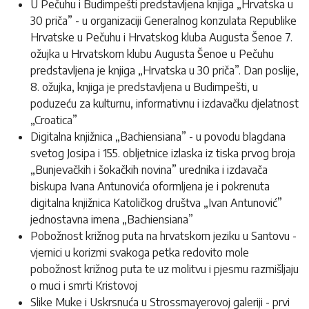
U Pečuhu i Budimpešti predstavljena knjiga „Hrvatska u
30 priča” - u organizaciji Generalnog konzulata Republike
Hrvatske u Pečuhu i Hrvatskog kluba Augusta Šenoe 7.
ožujka u Hrvatskom klubu Augusta Šenoe u Pečuhu
predstavljena je knjiga „Hrvatska u 30 priča”. Dan poslije,
8. ožujka, knjiga je predstavljena u Budimpešti, u
poduzeću za kulturnu, informativnu i izdavačku djelatnost
„Croatica”
Digitalna knjižnica „Bachiensiana” - u povodu blagdana
svetog Josipa i 155. obljetnice izlaska iz tiska prvog broja
„Bunjevačkih i šokačkih novina” urednika i izdavača
biskupa Ivana Antunovića oformljena je i pokrenuta
digitalna knjižnica Katoličkog društva „Ivan Antunović”
jednostavna imena „Bachiensiana”
Pobožnost križnog puta na hrvatskom jeziku u Santovu -
vjernici u korizmi svakoga petka redovito mole
pobožnost križnog puta te uz molitvu i pjesmu razmišljaju
o muci i smrti Kristovoj
Slike Muke i Uskrsnuća u Strossmayerovoj galeriji - prvi