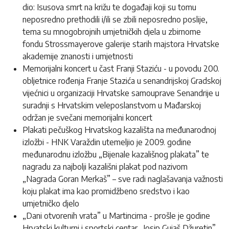
dio: Isusova smrt na križu te događaji koji su tomu
neposredno prethodili i/ili se zbili neposredno poslije,
tema su mnogobrojnih umjetničkih djela u zbirnome
fondu Strossmayerove galerije starih majstora Hrvatske
akademije znanosti i umjetnosti
Memorijalni koncert u čast Franji Staziću - u povodu 200.
obljetnice rođenja Franje Stazića u senandrijskoj Gradskoj
vijećnici u organizaciji Hrvatske samouprave Senandrije u
suradnji s Hrvatskim veleposlanstvom u Mađarskoj
održan je svečani memorijalni koncert
Plakati pečuškog Hrvatskog kazališta na međunarodnoj
izložbi - HNK Varaždin utemeljio je 2009. godine
međunarodnu izložbu „Bijenale kazališnog plakata” te
nagradu za najbolji kazališni plakat pod nazivom
„Nagrada Goran Merkaš” – sve radi naglašavanja važnosti
koju plakat ima kao promidžbeno sredstvo i kao
umjetničko djelo
„Dani otvorenih vrata” u Martincima - prošle je godine
Hrvatski kulturni i sportski centar „Josip Gujaš Džuretin”