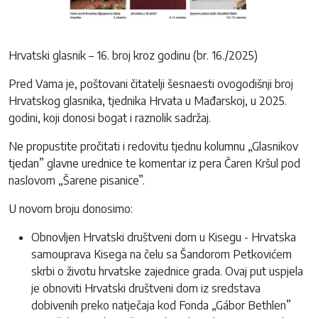
Hrvatski glasnik – 16. broj kroz godinu (br. 16./2025)
Pred Vama je, poštovani čitatelji šesnaesti ovogodišnji broj
Hrvatskog glasnika, tjednika Hrvata u Mađarskoj, u 2025.
godini, koji donosi bogat i raznolik sadržaj.
Ne propustite pročitati i redovitu tjednu kolumnu „Glasnikov
tjedan” glavne urednice te komentar iz pera Čaren Kršul pod
naslovom „Šarene pisanice”.
U novom broju donosimo:
Obnovljen Hrvatski društveni dom u Kisegu - Hrvatska
samouprava Kisega na čelu sa Šandorom Petkovićem
skrbi o životu hrvatske zajednice grada. Ovaj put uspjela
je obnoviti Hrvatski društveni dom iz sredstava
dobivenih preko natječaja kod Fonda „Gábor Bethlen”