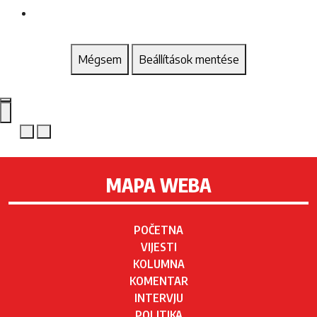
Mégsem
Beállítások mentése
MAPA WEBA
POČETNA
VIJESTI
KOLUMNA
KOMENTAR
INTERVJU
POLITIKA