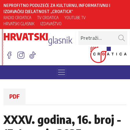
NEPROFITNO PODUZEĆE ZA KULTURNU, INFORMATIVNU I
IZDAVAČKU DJELATNOST „CROATICA”
RADIO CROATICA
TV CROATICA
YOUTUBE TV
HRVATSKI GLASNIK
IZDAVAŠTVO
HRVATSKI
glasnik
PDF
XXXV. godina, 16. broj -