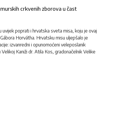
omurskih crkvenih zborova u čast
uvijek poprati i hrvatska sveta misa, koju je ovaj
 Gábora Horvátha. Hrvatsku misu uljepšalo je
cije: izvanredni i opunomoćeni veleposlanik
elikoj Kaniži dr. Atila Kos, gradonačelnik Velike