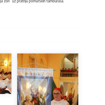
Zorja zori” uz pratnju pomurskih tamburaša.