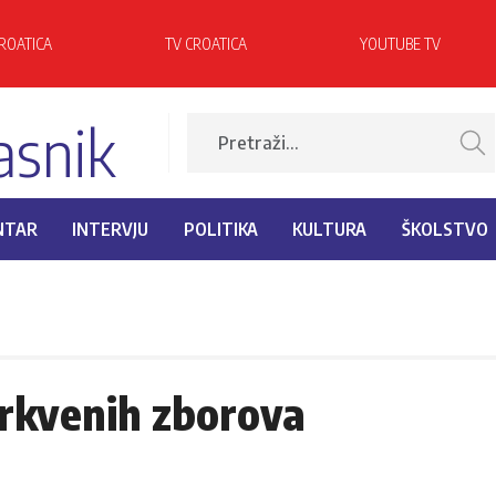
ROATICA
TV CROATICA
YOUTUBE TV
asnik
NTAR
INTERVJU
POLITIKA
KULTURA
ŠKOLSTVO
rkvenih zborova