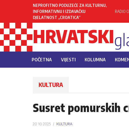
NEPROFITNO PODUZEĆE ZA KULTURNU,
INFORMATIVNU I IZDAVAČKU
RADIO C
DJELATNOST „CROATICA”
HRVATSKI
gl
POČETNA
VIJESTI
KOLUMNA
KOME
KULTURA
Susret pomurskih c
20 10 2025
KULTURA