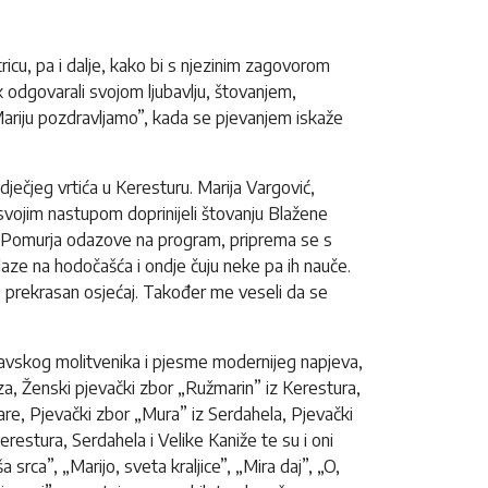
ricu, pa i dalje, kako bi s njezinim zagovorom
ijek odgovarali svojom ljubavlju, štovanjem,
Mariju pozdravljamo”, kada se pjevanjem iskaže
dječjeg vrtića u Keresturu. Marija Vargović,
vojim nastupom doprinijeli štovanju Blažene
iz Pomurja odazove na program, priprema se s
ze na hodočašća i ondje čuju neke pa ih nauče.
je prekrasan osjećaj. Također me veseli da se
jkavskog molitvenika i pjesme modernijeg napjeva,
aza, Ženski pjevački zbor „Ružmarin” iz Kerestura,
tare, Pjevački zbor „Mura” iz Serdahela, Pjevački
restura, Serdahela i Velike Kaniže te su i oni
srca”, „Marijo, sveta kraljice”, „Mira daj”, „O,