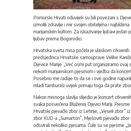
Pomurski Hrvati oduvijek su bili povezani s Djevi
izmolili zdravlje i mir svojim obiteljima i najbližim
marijanskim kultom. Za iskazivanje ljubavi jedan
ljubav prema Bogorodici.
Hrvatska sveta misa počela je ulaskom crkvenih za
predsjednica Hrvatske samouprave Velike Kaniže,
Djevice Marije. „Već osmi put organiziramo ovaj
nekom marijanskom pjesmom i vježba da koncert b
Posebno me raduje to da se i ove godine napunila 
mladi tamburaši uvijek primaju toga da prate zbor
Nakon misnoga slavlja slijedio je koncert crkven
svaka posvećena Blaženoj Djevici Mariji. Pjesme s
Hrvatski pjevački zbor iz Letinje, „Veseli zbor” i
zbor KUD-a „Sumarton”, Mješoviti pjevački zbor ka
odsvirali nekoliko pjesama. Čule su se pjesme „Ja 