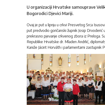
U organizaciji Hrvatske samouprave Veli
Bogorodici Djevici Mariji.
Ovaj je put u lipnju u crkvi Presvetog Srca Isuso
put predvodio goričanski župnik Josip Drvoderić
prekrasno pjevanje crkvenog zbora iz Preloga. Su
Republike Hrvatske dr. Mladen Andrlić, diplomatsk
Kaniže Jácint Horváth i parlamentarni zastupnik 