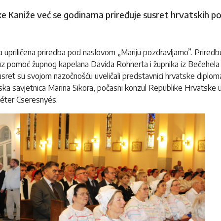
ke Kaniže već se godinama priređuje susret hrvatskih p
va upriličena priredba pod naslovom „Mariju pozdravljamo”. Priredbu 
 uz pomoć župnog kapelana Davida Rohnerta i župnika iz Bečehela
sret su svojom nazočnošću uveličali predstavnici hrvatske diploma
a savjetnica Marina Sikora, počasni konzul Republike Hrvatske u V
Péter Cseresnyés.