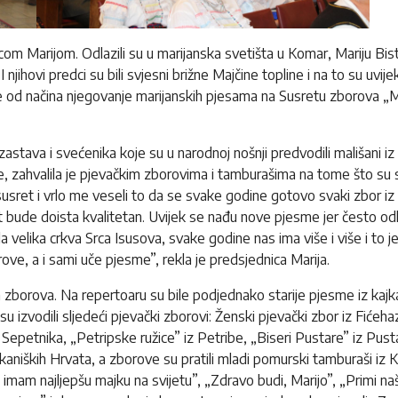
com Marijom. Odlazili su u marijanska svetišta u Komar, Mariju Bist
a. I njihovi predci su bili svjesni brižne Majčine topline i na to su uv
 je od načina njegovanje marijanskih pjesama na Susretu zborova „
stava i svećenika koje su u narodnoj nošnji predvodili mališani iz 
 zahvalila je pjevačkim zborovima i tamburašima na tome što su s
 susret i vrlo me veseli to da se svake godine gotovo svaki zbor 
ude doista kvalitetan. Uvijek se nađu nove pjesme jer često odla
velika crkva Srca Isusova, svake godine nas ima više i više i to 
ove, a i sami uče pjesme”, rekla je predsjednica Marija.
ih zborova. Na repertoaru su bile podjednako starije pjesme iz ka
u izvodili sljedeći pjevački zborovi: Ženski pjevački zbor iz Fićeh
z Sepetnika, „Petripske ružice” iz Petribe, „Biseri Pustare” iz Pus
niških Hrvata, a zborove su pratili mladi pomurski tamburaši iz Ke
imam najljepšu majku na svijetu”, „Zdravo budi, Marijo”, „Primi naša 